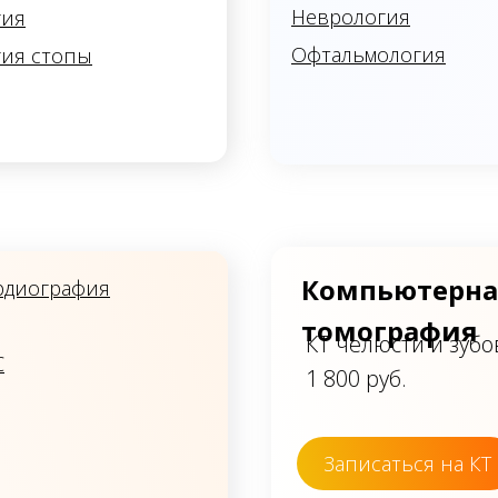
Неврология
гия
Офтальмология
гия стопы
Компьютерна
рдиография
томография
КТ челюсти и зубо
С
1 800 руб.
Записаться на КТ