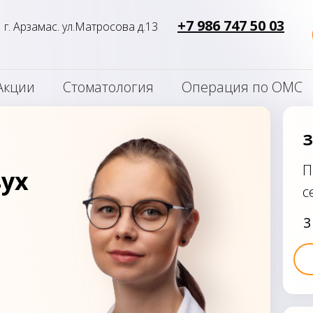
___
+7 986 747 50 03
г. Арзамас. ул.Матросова д.13
Акции
Стоматология
Операция по ОМС
З
П
ух
с
3