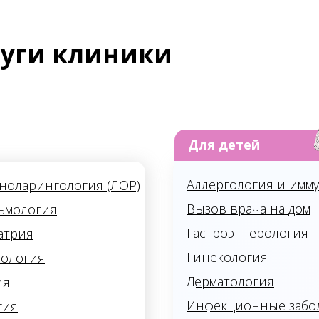
луги клиники
Для детей
Аллергология и имм
ноларингология (ЛОР)
Вызов врача на дом
ьмология
Гастроэнтерология
атрия
Гинекология
тология
Дерматология
ия
Инфекционные забо
гия