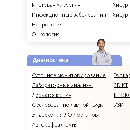
Кистевая хирургия
Хирур
Инфекционные заболевания
Хирур
Неврология
Онкология
Диагностика
Суточное мониторирование
Эхока
Лабораторные анализы
3D КТ
Дерматоскопия
КНОК
Обследование лампой "Вуда"
УЗИ
Эндоскопия ЛОР-органов
Авторефрактомия