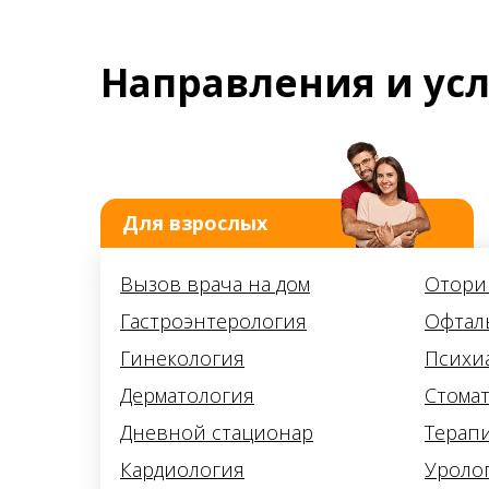
Направления и ус
Для взрослых
Вызов врача на дом
Отори
Гастроэнтерология
Офтал
Гинекология
Психи
Дерматология
Стома
Дневной стационар
Терап
Кардиология
Уроло